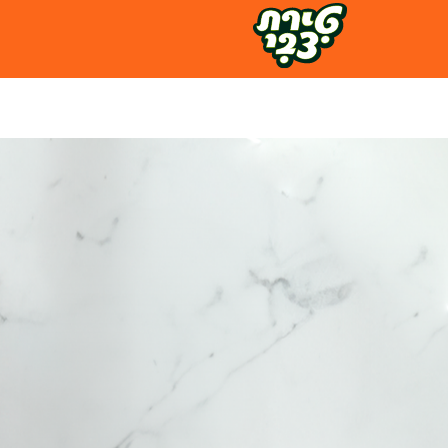
לג
ל
תוכן