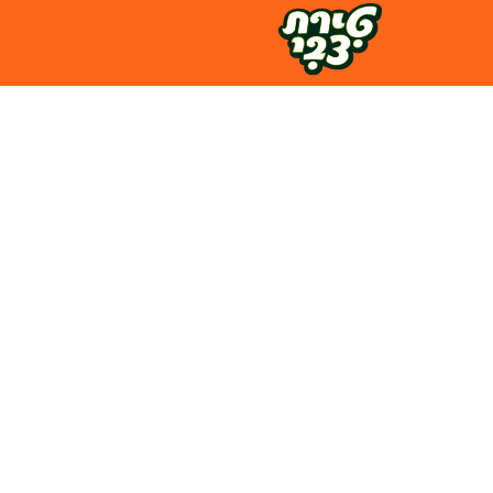
לג
ל
תוכן