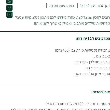
זמן הכנה: עד 40 דק׳
רמת מיומנות: קל
רוצים להכין שניצל קצת אחר? סידרנו לכם מתכון לנקניקיות שניצל
מדהימות שילדים אוהבים, ואפילו לא צריך לטגן אותן!
המרכיבים ל 12 יחידות:
1 חבילת נקניקיות טירת צבי (400 גרם)
1-2 ביצים L
1 כוס קמח לבן – לא חובה
1 כוס פירורי לחם
ספריי שמן או 3 כפות שמן
אופן ההכנה:
מחממים תנור ל – 190 מעלות בתוכניות גריל.
מסדרים את הציפויים בצלחות קטנות – קמח, ביצה טרופה, פירורי לחם.