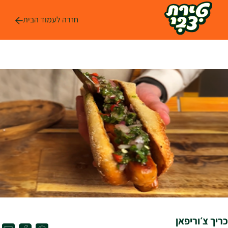
לג
ל
חזרה לעמוד הבית
תוכן
כריך צ׳וריפאן