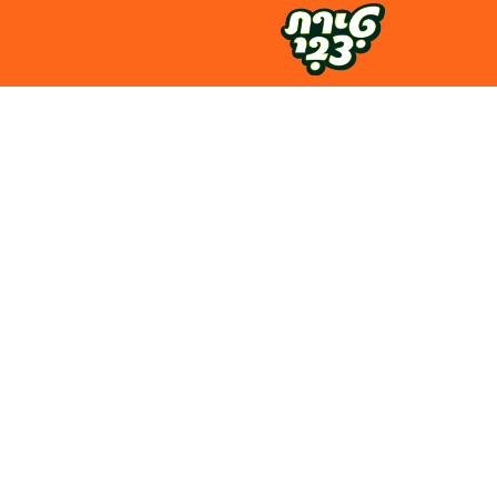
לג
ל
תוכן